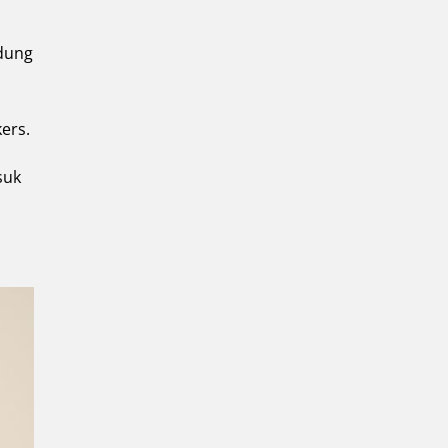
dung
ers.
suk