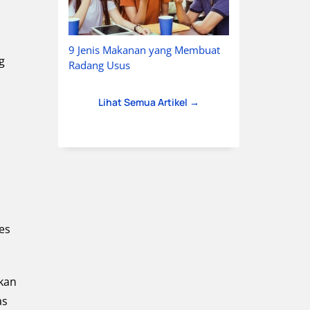
9 Jenis Makanan yang Membuat
g
Radang Usus
Lihat Semua Artikel →
es
kkan
as