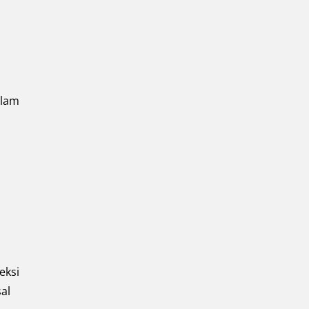
alam
eksi
sal