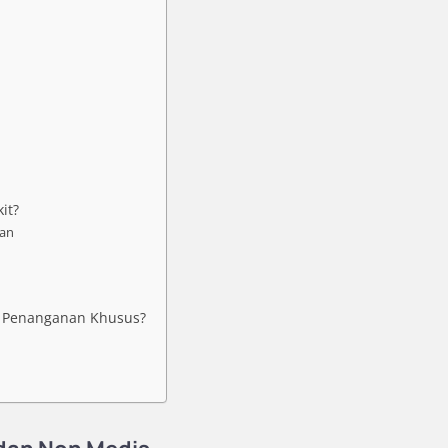
it?
tan
 Penanganan Khusus?