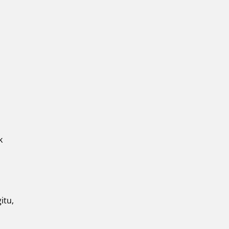
k
itu,