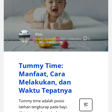
Riva
0
JUMAT, 15 AGUSTUS 2025
/
PUBLISHED
IN
ARTIKEL KESEHATAN
Tummy Time:
Manfaat, Cara
Melakukan, dan
Waktu Tepatnya
Tummy time adalah posisi
latihan tengkurap pada bayi.