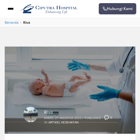
Hubungi Kami
Beranda
›
Riva
Riva
0
KAMIS, 21 AGUSTUS 2025
/
PUBLISHED
IN
ARTIKEL KESEHATAN