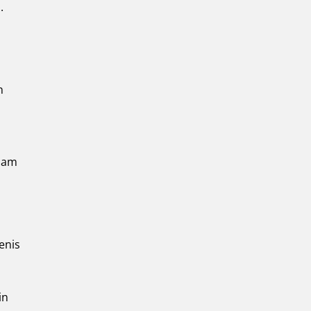
.
n
alam
enis
in