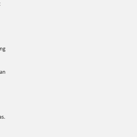
t
ung
kan
as.