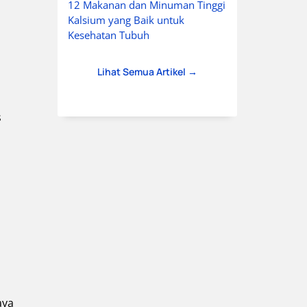
12 Makanan dan Minuman Tinggi
Kalsium yang Baik untuk
Kesehatan Tubuh
Lihat Semua Artikel →
s
aya