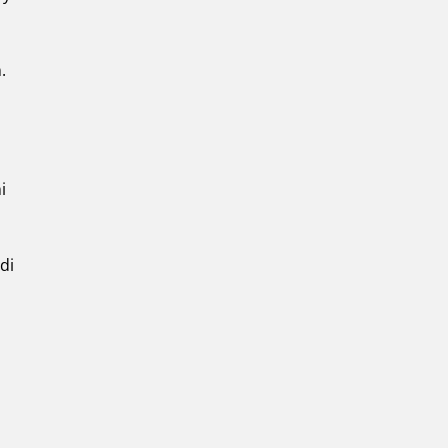
.
i
di
n