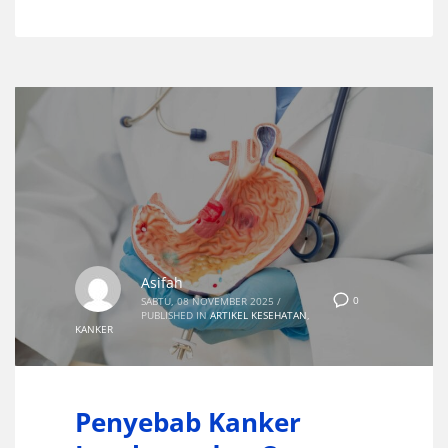
Asifah
0
SABTU, 08 NOVEMBER 2025
/
PUBLISHED IN
ARTIKEL KESEHATAN
,
KANKER
Penyebab Kanker