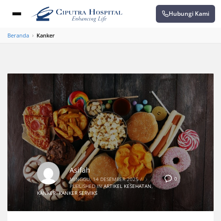
Hubungi Kami
Beranda
›
Kanker
Asifah
0
MINGGU, 14 DESEMBER 2025
/
PUBLISHED IN
ARTIKEL KESEHATAN
,
KANKER
,
KANKER SERVIKS