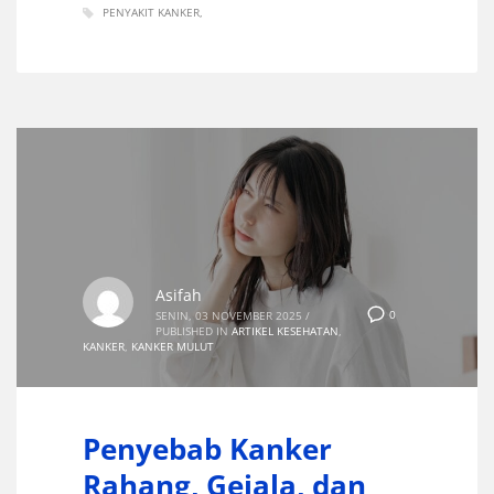
PENYAKIT KANKER
Asifah
0
SENIN, 03 NOVEMBER 2025
/
PUBLISHED IN
ARTIKEL KESEHATAN
,
KANKER
,
KANKER MULUT
Penyebab Kanker
Rahang, Gejala, dan