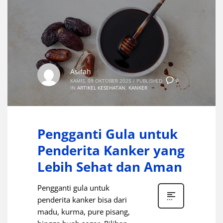
Asifah
0
KAMIS, 09 OKTOBER 2025
/
PUBLISHED
IN
ARTIKEL KESEHATAN
,
KANKER
Pengganti Gula untuk
Penderita Kanker yang
Lebih Sehat dan Aman
Pengganti gula untuk
penderita kanker bisa dari
madu, kurma, pure pisang,