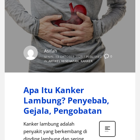
Asifah
0
SENIN, 13 OKTOBER 2025
/
PUBLISHED
IN
ARTIKEL KESEHATAN
,
KANKER
Apa Itu Kanker
Lambung? Penyebab,
Gejala, Pengobatan
Kanker lambung adalah
penyakit yang berkembang di
dinding lambung dan sering