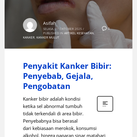
Asifah
0
SELASA, 07 OKTOBER 2025
/
PUBLISHED IN
ARTIKEL KESEHATAN
,
KANKER
,
KANKER MULUT
Penyakit Kanker Bibir:
Penyebab, Gejala,
Pengobatan
Kanker bibir adalah kondisi
ketika sel abnormal tumbuh
tidak terkendali di area bibir.
Penyebabnya bisa berasal
dari kebiasaan merokok, konsumsi
alkohol, hingga paparan sinar matahari