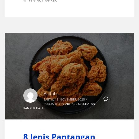
PENYAKIT KANKER
Asifah
0
SABTU, 15 NOVEMBER 2025
/
PUBLISHED IN
ARTIKEL KESEHATAN
,
KANKER HATI
8 Jenis Pantangan