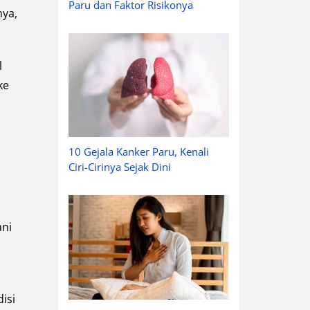
Paru dan Faktor Risikonya
nya,
l
ke
10 Gejala Kanker Paru, Kenali
Ciri-Cirinya Sejak Dini
ani
isi