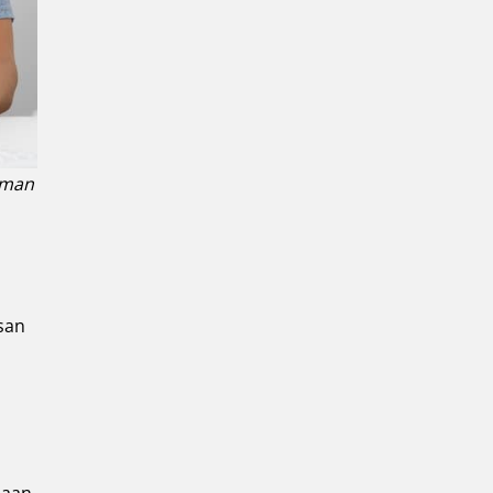
uman
san
saan