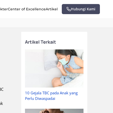
Hubungi Kami
okter
Center of Excellence
Artikel
Artikel Terkait
BC
10 Gejala TBC pada Anak yang
Perlu Diwaspadai
ak