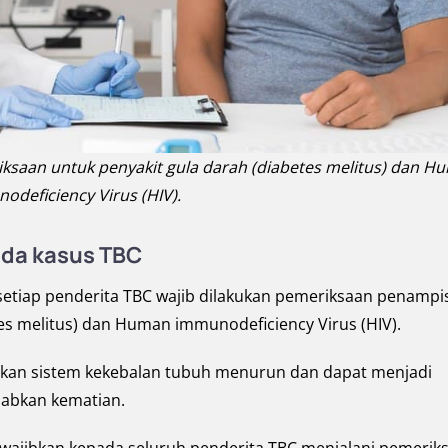
ksaan untuk penyakit gula darah (diabetes melitus) dan H
odeficiency Virus (HIV).
ada kasus TBC
etiap penderita TBC wajib dilakukan pemeriksaan penampi
tes melitus) dan Human immunodeficiency Virus (HIV).
bkan sistem kekebalan tubuh menurun dan dapat menjadi
abkan kematian.
ewajibkan kepada seluruh penderita TBC menjalani pemerik