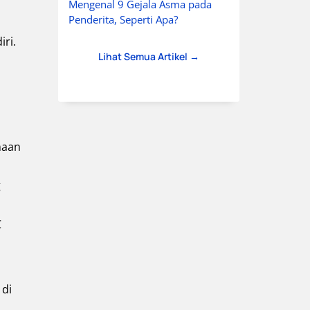
Mengenal 9 Gejala Asma pada
Penderita, Seperti Apa?
ri.
Lihat Semua Artikel →
naan
g
C
 di