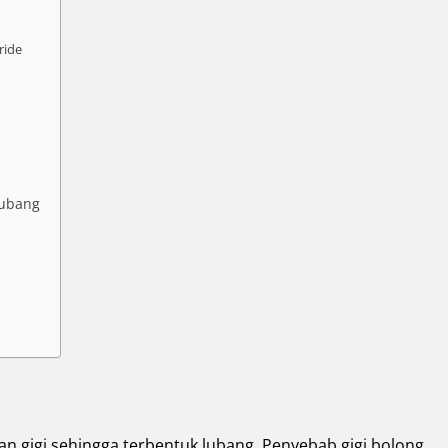
ride
lubang
gan gigi sehingga terbentuk lubang. Penyebab gigi bolong