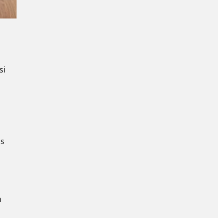
si
us
n