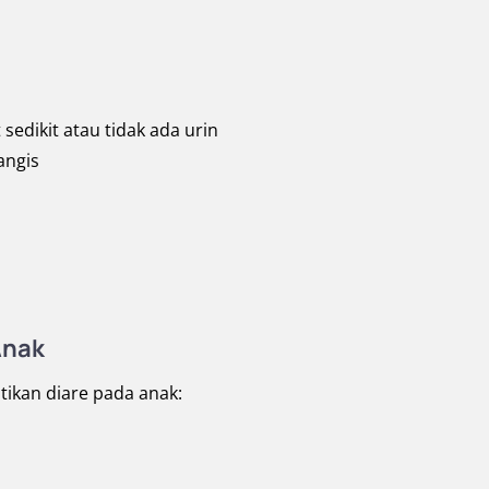
sedikit atau tidak ada urin
angis
Anak
ikan diare pada anak: