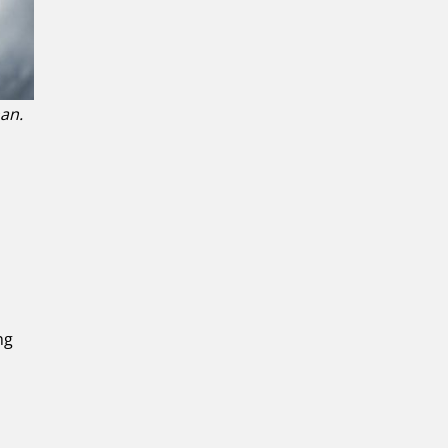
an.
ng