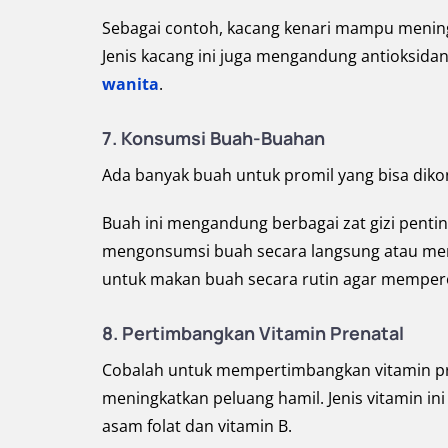
Sebagai contoh, kacang kenari mampu mening
Jenis kacang ini juga mengandung antioksi
wanita
.
7.
Konsumsi Buah-Buahan
Ada banyak buah untuk promil yang bisa dikons
Buah ini mengandung berbagai zat gizi penting
mengonsumsi buah secara langsung atau men
untuk makan buah secara rutin agar memper
8.
Pertimbangkan Vitamin Prenatal
Cobalah untuk mempertimbangkan vitamin p
meningkatkan peluang hamil. Jenis vitamin ini
asam folat dan vitamin B.