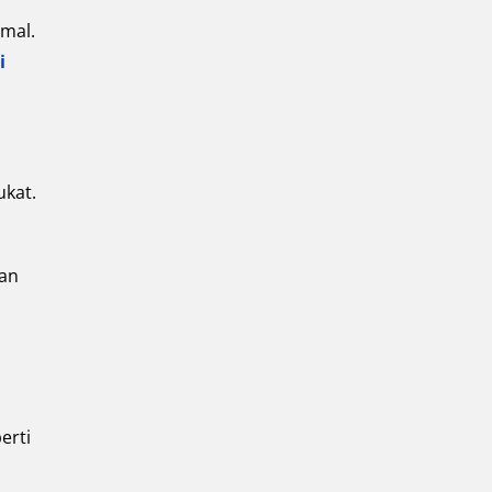
mal.
i
ukat.
kan
erti