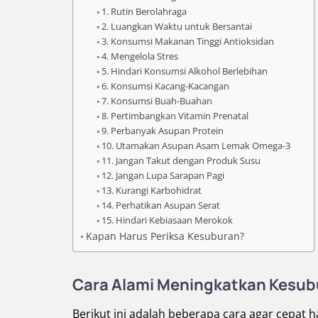
1. Rutin Berolahraga
2. Luangkan Waktu untuk Bersantai
3. Konsumsi Makanan Tinggi Antioksidan
4. Mengelola Stres
5. Hindari Konsumsi Alkohol Berlebihan
6. Konsumsi Kacang-Kacangan
7. Konsumsi Buah-Buahan
8. Pertimbangkan Vitamin Prenatal
9. Perbanyak Asupan Protein
10. Utamakan Asupan Asam Lemak Omega-3
11. Jangan Takut dengan Produk Susu
12. Jangan Lupa Sarapan Pagi
13. Kurangi Karbohidrat
14. Perhatikan Asupan Serat
15. Hindari Kebiasaan Merokok
Kapan Harus Periksa Kesuburan?
Cara Alami Meningkatkan Kesub
Berikut ini adalah beberapa cara agar cepat h