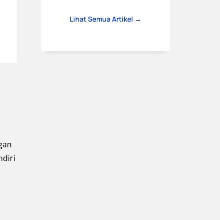
Lihat Semua Artikel →
gan
diri