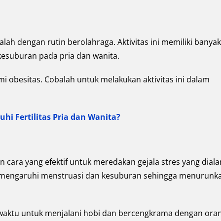
ah dengan rutin berolahraga. Aktivitas ini memiliki banyak
esuburan pada pria dan wanita.
 obesitas. Cobalah untuk melakukan aktivitas ini dalam
hi Fertilitas Pria dan Wanita?
cara yang efektif untuk meredakan gejala stres yang diala
mengaruhi menstruasi dan kesuburan sehingga menurunk
n waktu untuk menjalani hobi dan bercengkrama dengan ora