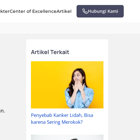
Hubungi Kami
okter
Center of Excellence
Artikel
Artikel Terkait
an.
Penyebab Kanker Lidah, Bisa
karena Sering Merokok?