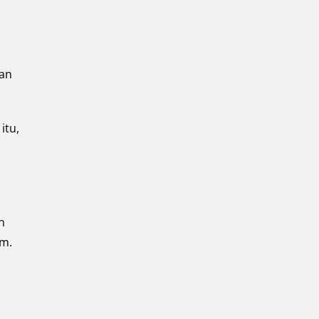
kan
itu,
n
um.