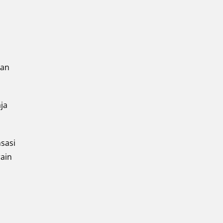
kan
aja
sasi
ain