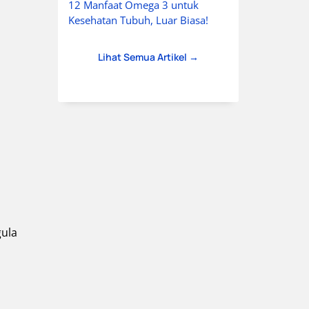
12 Manfaat Omega 3 untuk
Kesehatan Tubuh, Luar Biasa!
Lihat Semua Artikel →
gula