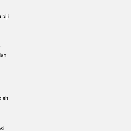
biji
r
dan
oleh
si