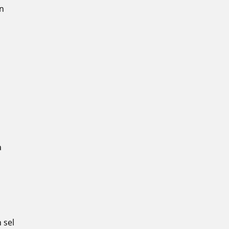
n
a
 sel