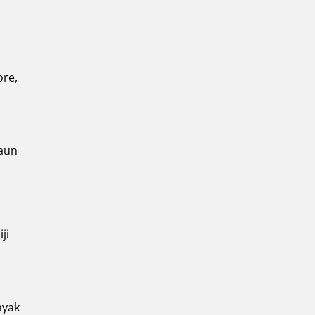
ore,
daun
ji
nyak