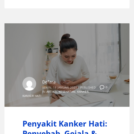
Defara
0
SENIN, 18 JANUARI 2021
/
PUBLISHED
IN
ARTIKEL KESEHATAN
,
KANKER
,
KANKER HATI
Penyakit Kanker Hati:
Penyebab, Gejala &