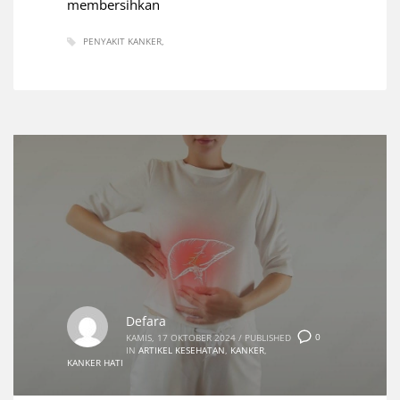
membersihkan
PENYAKIT KANKER
Defara
0
KAMIS, 17 OKTOBER 2024
/
PUBLISHED
IN
ARTIKEL KESEHATAN
,
KANKER
,
KANKER HATI