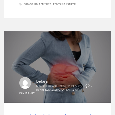
GANGGUAN PENYAKIT
PENYAKIT KANKER
Defara
0
MINGGU, 07 APRIL 2024
/
PUBLISHED
IN
ARTIKEL KESEHATAN
,
KANKER
,
KANKER HATI