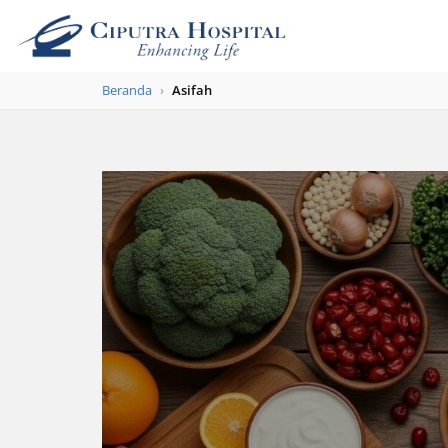
Beranda
›
Asifah