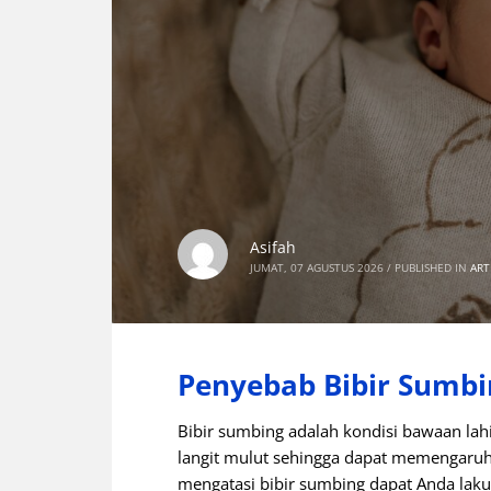
Asifah
JUMAT, 07 AGUSTUS 2026
/
PUBLISHED IN
ART
Penyebab Bibir Sumbi
Bibir sumbing adalah kondisi bawaan lahi
langit mulut sehingga dapat memengaruh
mengatasi bibir sumbing dapat Anda laku