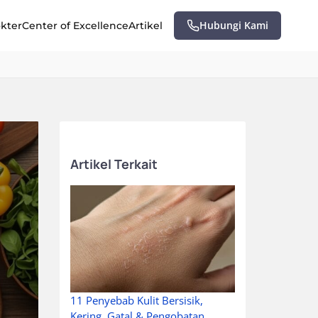
Hubungi Kami
okter
Center of Excellence
Artikel
Artikel Terkait
11 Penyebab Kulit Bersisik,
Kering, Gatal & Pengobatan