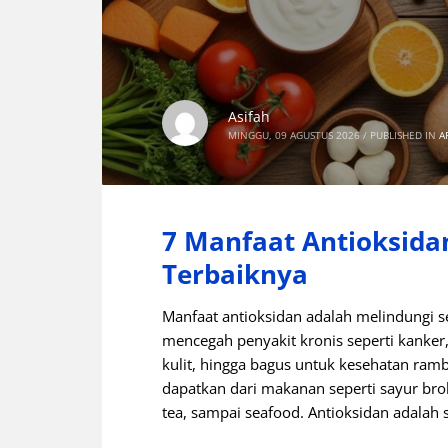
Asifah
MINGGU, 09 AGUSTUS 2026
/
PUBLISHED IN
A
7 Manfaat Antioksid
Terbaiknya
Manfaat antioksidan adalah melindungi sel
mencegah penyakit kronis seperti kanker
kulit, hingga bagus untuk kesehatan ramb
dapatkan dari makanan seperti sayur bro
tea, sampai seafood. Antioksidan adala