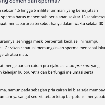
dung Semen dan Sperma?
kitar 1,5 hingga 5 mililiter air mani yang berisi jutaan
na, sperma harus menempuh perjalanan sekitar 15 sentimete
apat mencapai area tersebut hanya dalam waktu sekitar 30
urannya, sehingga meski berbentuk kecil, sel ini mampu
kat. Gerakan cepat ini memungkinkan sperma mencapai loka
erak atau mati.
pat mengeluarkan cairan pra-ejakulasi atau
pre-cum
yang
eh kelenjar bulbouretra dan berfungsi melumasi serta
a, namun pada sebagian pria cairan ini bisa saja memba
 Jumlahnya sangat sedikit, tetapi tetap berpotensi menyeba