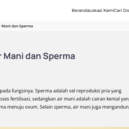
Beranda
Lokasi Kami
Cari D
r Mani dan Sperma
r Mani dan Sperma
 pada fungsinya. Sperma adalah sel reproduksi pria yang
es fertilisasi, sedangkan air mani adalah cairan kental ya
rma menuju ovum. Selain sperma, air mani juga mengandun