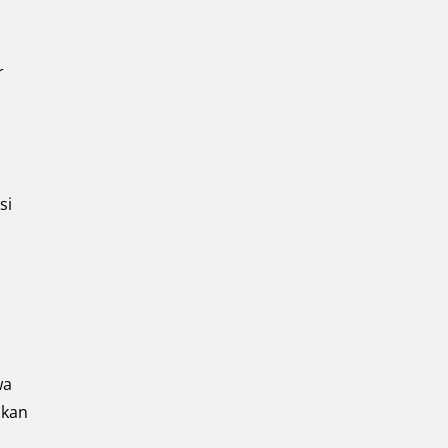
r
si
wa
bkan