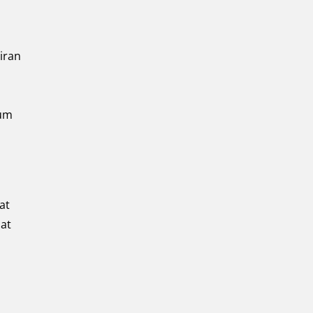
iran
lum
at
at