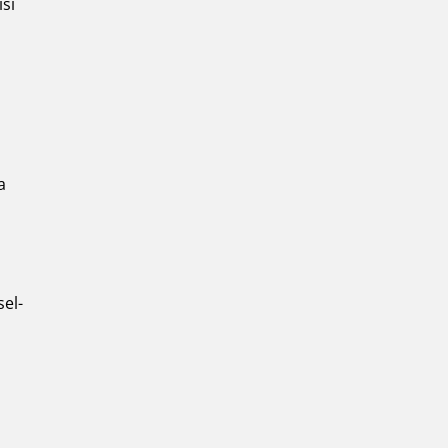
si
a
el-