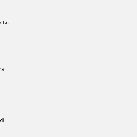
 otak
ra
di