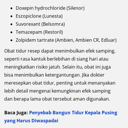
Doxepin hydrochloride (Silenor)
Eszopiclone (Lunesta)
Suvorexant (Belsomra)
Temazepam (Restoril)
Zolpidem tartrate (Ambien, Ambien CR, Edluar)
Obat tidur resep dapat menimbulkan efek samping,
seperti rasa kantuk berlebihan di siang hari atau
meningkatkan risiko jatuh. Selain itu, obat ini juga
bisa menimbulkan ketergantungan. Jika dokter
meresepkan obat tidur, penting untuk menanyakan
lebih detail mengenai kemungkinan efek samping
dan berapa lama obat tersebut aman digunakan.
Baca Juga:
Penyebab Bangun Tidur Kepala Pusing
yang Harus Diwaspadai