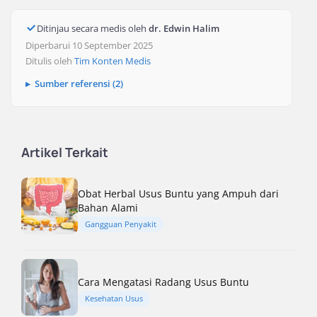
Ditinjau secara medis oleh
dr. Edwin Halim
Diperbarui 10 September 2025
Ditulis oleh
Tim Konten Medis
Sumber referensi (2)
Artikel Terkait
Obat Herbal Usus Buntu yang Ampuh dari
Bahan Alami
Gangguan Penyakit
Cara Mengatasi Radang Usus Buntu
Kesehatan Usus