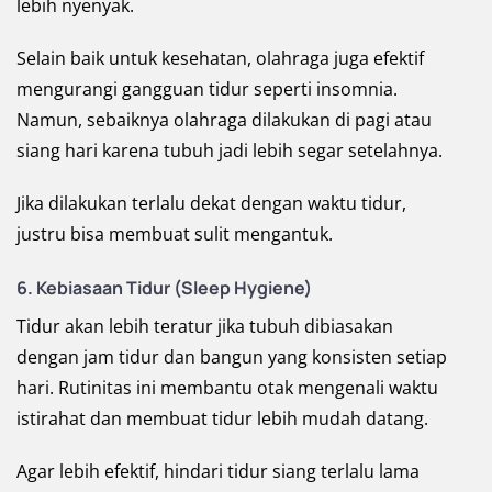
lebih nyenyak.
Selain baik untuk kesehatan, olahraga juga efektif
mengurangi gangguan tidur seperti insomnia.
Namun, sebaiknya olahraga dilakukan di pagi atau
siang hari karena tubuh jadi lebih segar setelahnya.
Jika dilakukan terlalu dekat dengan waktu tidur,
justru bisa membuat sulit mengantuk.
6. Kebiasaan Tidur (Sleep Hygiene)
Tidur akan lebih teratur jika tubuh dibiasakan
dengan jam tidur dan bangun yang konsisten setiap
hari. Rutinitas ini membantu otak mengenali waktu
istirahat dan membuat tidur lebih mudah datang.
Agar lebih efektif, hindari tidur siang terlalu lama