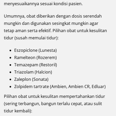
menyesuaikannya sesuai kondisi pasien.
Umumnya, obat diberikan dengan dosis serendah
mungkin dan digunakan sesingkat mungkin agar
tetap aman serta efektif. Pilihan obat untuk kesulitan
tidur (susah memulai tidur):
Eszopiclone (Lunesta)
Ramelteon (Rozerem)
Temazepam (Restoril)
Triazolam (Halcion)
Zaleplon (Sonata)
Zolpidem tartrate (Ambien, Ambien CR, Edluar)
Pilihan obat untuk kesulitan mempertahankan tidur
(sering terbangun, bangun terlalu cepat, atau sulit
tidur kembali):