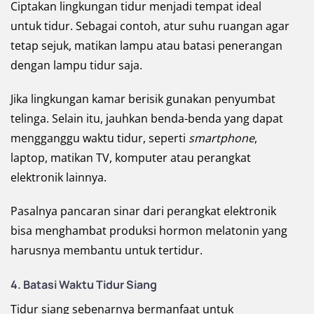
Ciptakan lingkungan tidur menjadi tempat ideal
untuk tidur. Sebagai contoh, atur suhu ruangan agar
tetap sejuk, matikan lampu atau batasi penerangan
dengan lampu tidur saja.
Jika lingkungan kamar berisik gunakan penyumbat
telinga. Selain itu, jauhkan benda-benda yang dapat
mengganggu waktu tidur, seperti
smartphone
,
laptop, matikan TV, komputer atau perangkat
elektronik lainnya.
Pasalnya pancaran sinar dari perangkat elektronik
bisa menghambat produksi hormon melatonin yang
harusnya membantu untuk tertidur.
4. Batasi Waktu Tidur Siang
Tidur siang sebenarnya bermanfaat untuk