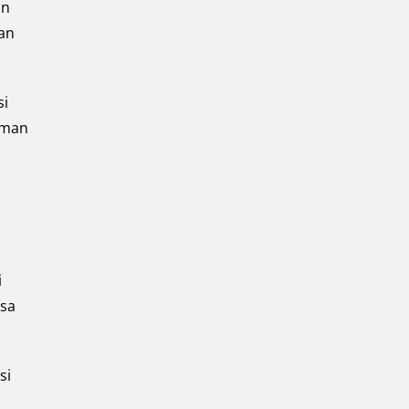
an
an
si
aman
i
asa
si