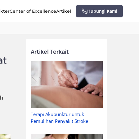
Hubungi Kami
okter
Center of Excellence
Artikel
Artikel Terkait
at
ah
a
Terapi Akupunktur untuk
Pemulihan Penyakit Stroke