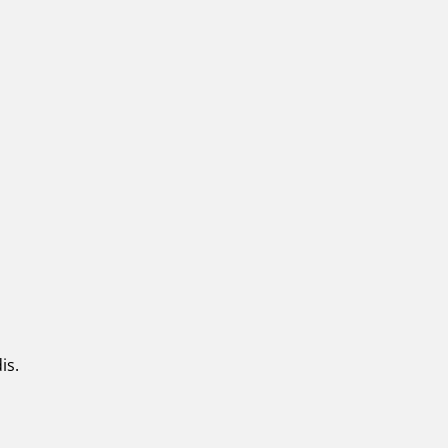
a
is.