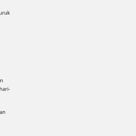
buruk
an
hari-
kan