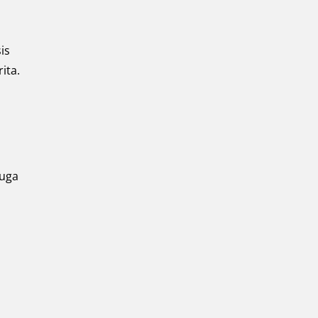
is
ita.
juga