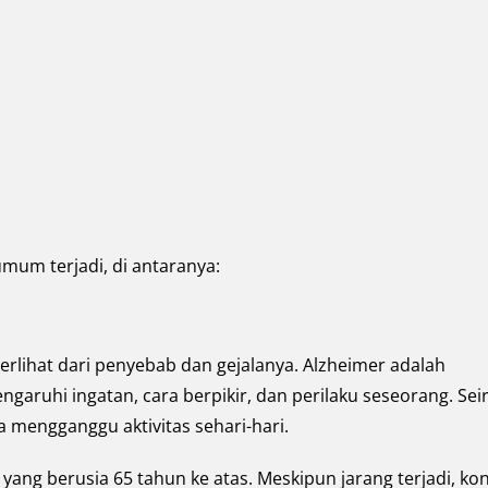
umum terjadi, di antaranya:
erlihat dari penyebab dan gejalanya. Alzheimer adalah
uhi ingatan, cara berpikir, dan perilaku seseorang. Seir
 mengganggu aktivitas sehari-hari.
 yang berusia 65 tahun ke atas. Meskipun jarang terjadi, kon