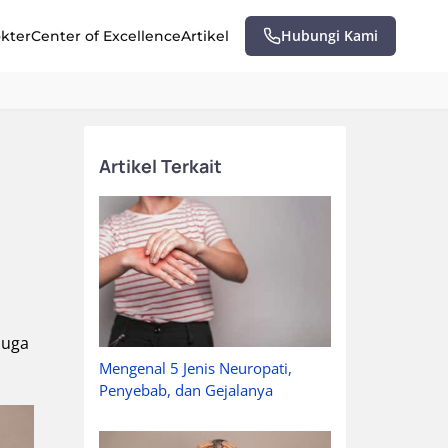
Hubungi Kami
okter
Center of Excellence
Artikel
Artikel Terkait
a
juga
Mengenal 5 Jenis Neuropati,
Penyebab, dan Gejalanya