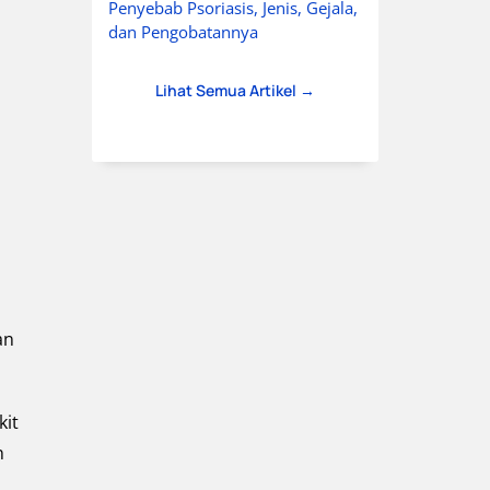
Penyebab Psoriasis, Jenis, Gejala,
dan Pengobatannya
Lihat Semua Artikel →
an
kit
n