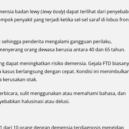
ensia badan lewy (
lewy body
) dapat terlihat dari penyebab
ok penyakit yang terjadi ketika sel-sel saraf di lobus fron
t sehingga penderita mengalami gangguan perilaku,
 menyerang orang dewasa berusia antara 40 dan 65 tahun.
ang dapat meningkatkan risiko demensia. Gejala FTD biasan
 kasus berlangsung dengan cepat. Kondisi ini menimbulka
a kerusakan otak.
berbicara, sulit menggunakan atau memahami bahasa, dan
ebabkan halusinasi atau delusi.
1 dari 10 orang dengan demensia terdiagnosis mengidap