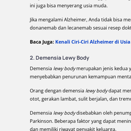
ini juga bisa menyerang usia muda.
Jika mengalami Alzheimer, Anda tidak bisa m
donanemab dan lecanemab sesuai resep dokte
Baca Juga:
Kenali Ciri-Ciri Alzheimer di U
2.
Demensia Lewy Body
Demensia
lewy body
merupakan jenis kedua y
menyebabkan penurunan kemampuan mental y
Orang dengan demensia
lewy body
dapat men
otot, gerakan lambat, sulit berjalan, dan trem
Demensia
lewy body
disebabkan oleh penump
Parkinson. Beberapa faktor yang dapat meningka
dan memiliki riwayat penyakit keluarga.