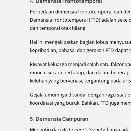
4.
Demensia Frontotemporal
Perbedaan demensia frontotemporal dan dem
Demensia frontotemporal (FTD) adalah sekelomp
dan temporal otak hilang.
Hal ini mengakibatkan bagian lobus menyusu
kepribadian, bahasa, dan gerakan.FTD dapat
Riwayat keluarga menjadi salah satu faktor y
muncul secara bertahap, dan dalam beberapa
keluhan yang bervariasi, tergantung pada are
Gejala umumnya ditandai dengan ragu saat 
koordinasi yang buruk. Bahkan, FTD juga meny
5.
Demensia Campuran
Mengutip dari
Alzheimer’s Society,
hanya ada 