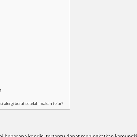
?
i alergi berat setelah makan telur?
tetapi beberapa kondisi tertentu dapat meningkatkan kemungk