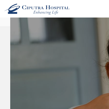
Beranda
›
Artikel Kesehatan
›
Alergi Telur: Gejala da