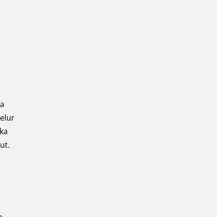
da
telur
ika
ut.