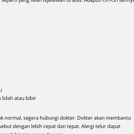
, seperti yang telah dijelaskan di atas. Adapun ciri-ciri lainny
u
lidah atau bibir
tidak normal, segera hubungi dokter. Dokter akan membantu
sebut dengan lebih cepat dan tepat. Alergi telur dapat