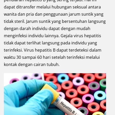
dapat ditransfer melalui hubungan seksual antara
wanita dan pria dan penggunaan jarum suntik yang
tidak steril. Jarum suntik yang bersentuhan langsung
dengan darah individu dapat dengan mudah
menginfeksi individu lainnya. Gejala virus hepatitis
tidak dapat terlihat langsung pada individu yang
terinfeksi. Virus hepatitis B dapat terdeteksi dalam
waktu 30 sampai 60 hari setelah terinfeksi melalui
kontak dengan cairan tubuh.