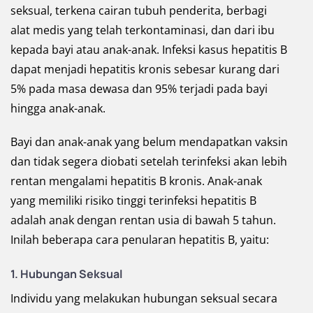
seksual, terkena cairan tubuh penderita, berbagi
alat medis yang telah terkontaminasi, dan dari ibu
kepada bayi atau anak-anak. Infeksi kasus hepatitis B
dapat menjadi hepatitis kronis sebesar kurang dari
5% pada masa dewasa dan 95% terjadi pada bayi
hingga anak-anak.
Bayi dan anak-anak yang belum mendapatkan vaksin
dan tidak segera diobati setelah terinfeksi akan lebih
rentan mengalami hepatitis B kronis. Anak-anak
yang memiliki risiko tinggi terinfeksi hepatitis B
adalah anak dengan rentan usia di bawah 5 tahun.
Inilah beberapa cara penularan hepatitis B, yaitu:
1.
Hubungan Seksual
Individu yang melakukan hubungan seksual secara