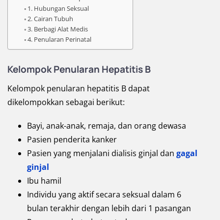
1. Hubungan Seksual
2. Cairan Tubuh
3. Berbagi Alat Medis
4. Penularan Perinatal
Kelompok Penularan Hepatitis B
Kelompok penularan hepatitis B dapat
dikelompokkan sebagai berikut:
Bayi, anak-anak, remaja, dan orang dewasa
Pasien penderita kanker
Pasien yang menjalani dialisis ginjal dan
gagal
ginjal
Ibu hamil
Individu yang aktif secara seksual dalam 6
bulan terakhir dengan lebih dari 1 pasangan