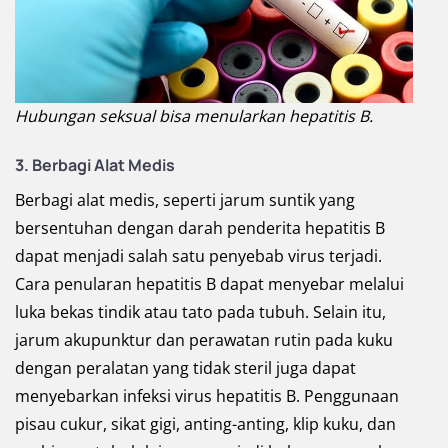
Hubungan seksual bisa menularkan hepatitis B.
3. Berbagi Alat Medis
Berbagi alat medis, seperti jarum suntik yang
bersentuhan dengan darah penderita hepatitis B
dapat menjadi salah satu penyebab virus terjadi.
Cara penularan hepatitis B dapat menyebar melalui
luka bekas tindik atau tato pada tubuh. Selain itu,
jarum akupunktur dan perawatan rutin pada kuku
dengan peralatan yang tidak steril juga dapat
menyebarkan infeksi virus hepatitis B. Penggunaan
pisau cukur, sikat gigi, anting-anting, klip kuku, dan