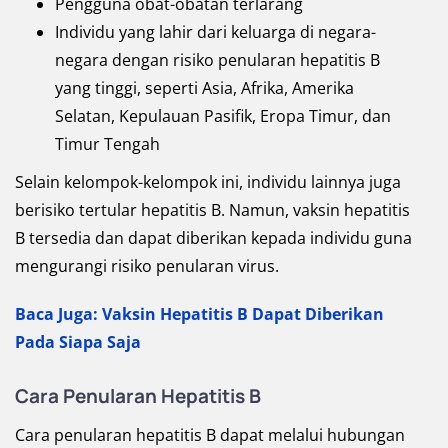
Pengguna obat-obatan terlarang
Individu yang lahir dari keluarga di negara-
negara dengan risiko penularan hepatitis B
yang tinggi, seperti Asia, Afrika, Amerika
Selatan, Kepulauan Pasifik, Eropa Timur, dan
Timur Tengah
Selain kelompok-kelompok ini, individu lainnya juga
berisiko tertular hepatitis B. Namun, vaksin hepatitis
B tersedia dan dapat diberikan kepada individu guna
mengurangi risiko penularan virus.
Baca Juga: Vaksin Hepatitis B Dapat Diberikan
Pada Siapa Saja
Cara Penularan Hepatitis B
Cara penularan hepatitis B dapat melalui hubungan