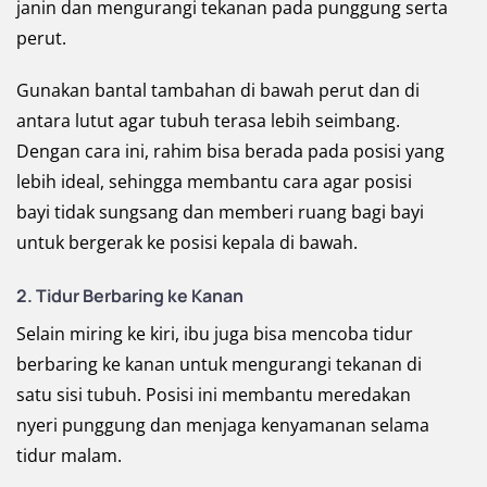
janin dan mengurangi tekanan pada punggung serta
perut.
Gunakan bantal tambahan di bawah perut dan di
antara lutut agar tubuh terasa lebih seimbang.
Dengan cara ini, rahim bisa berada pada posisi yang
lebih ideal, sehingga membantu cara agar posisi
bayi tidak sungsang dan memberi ruang bagi bayi
untuk bergerak ke posisi kepala di bawah.
2. Tidur Berbaring ke Kanan
Selain miring ke kiri, ibu juga bisa mencoba tidur
berbaring ke kanan untuk mengurangi tekanan di
satu sisi tubuh. Posisi ini membantu meredakan
nyeri punggung dan menjaga kenyamanan selama
tidur malam.