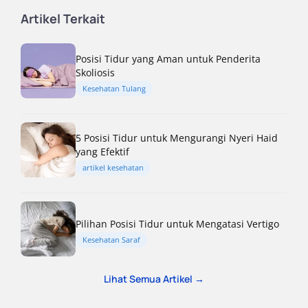
Artikel Terkait
Posisi Tidur yang Aman untuk Penderita
Skoliosis
Kesehatan Tulang
5 Posisi Tidur untuk Mengurangi Nyeri Haid
yang Efektif
artikel kesehatan
Pilihan Posisi Tidur untuk Mengatasi Vertigo
Kesehatan Saraf
Lihat Semua Artikel →