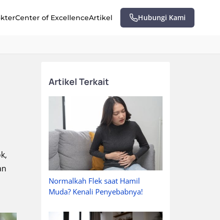
Hubungi Kami
okter
Center of Excellence
Artikel
Artikel Terkait
k,
an
Normalkah Flek saat Hamil
Muda? Kenali Penyebabnya!