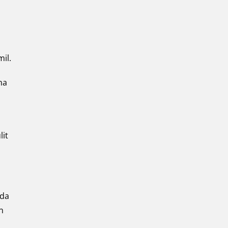
il.
ma
lit
ada
n