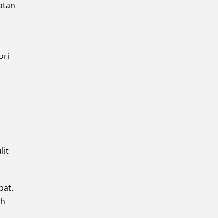
atan
ori
lit
bat.
ah