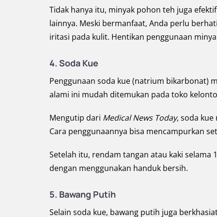
Tidak hanya itu, minyak pohon teh juga efekt
lainnya. Meski bermanfaat, Anda perlu berha
iritasi pada kulit. Hentikan penggunaan min
4.
Soda Kue
Penggunaan soda kue (natrium bikarbonat) me
alami ini mudah ditemukan pada toko kelonton
Mengutip dari
Medical News Today
, soda kue 
Cara penggunaannya bisa mencampurkan seten
Setelah itu, rendam tangan atau kaki selama 15
dengan menggunakan handuk bersih.
5.
Bawang Putih
Selain soda kue, bawang putih juga berkhasiat 