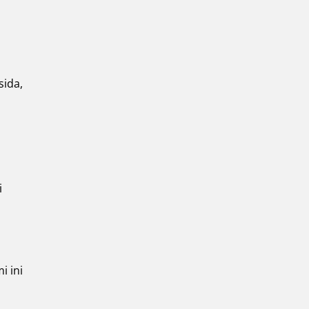
sida,
i
i ini