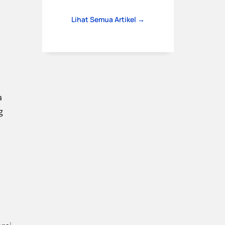
Lihat Semua Artikel →
a
g