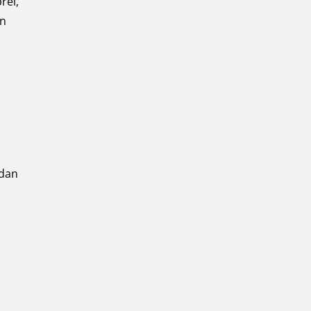
rei,
an
 dan