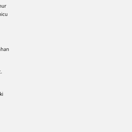
mur
micu
ahan
.
ki