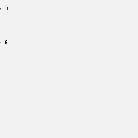
enit
yang