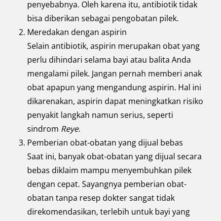
penyebabnya. Oleh karena itu, antibiotik tidak
bisa diberikan sebagai pengobatan pilek.
Meredakan dengan aspirin
Selain antibiotik, aspirin merupakan obat yang
perlu dihindari selama bayi atau balita Anda
mengalami pilek. Jangan pernah memberi anak
obat apapun yang mengandung aspirin. Hal ini
dikarenakan, aspirin dapat meningkatkan risiko
penyakit langkah namun serius, seperti
sindrom
Reye
.
Pemberian obat-obatan yang dijual bebas
Saat ini, banyak obat-obatan yang dijual secara
bebas diklaim mampu menyembuhkan pilek
dengan cepat. Sayangnya pemberian obat-
obatan tanpa resep dokter sangat tidak
direkomendasikan, terlebih untuk bayi yang