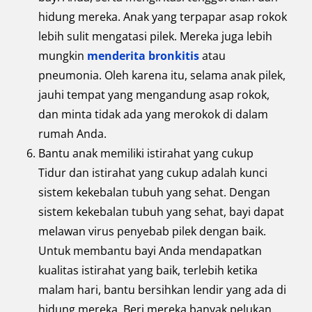
hidung mereka. Anak yang terpapar asap rokok
lebih sulit mengatasi pilek. Mereka juga lebih
mungkin
menderita bronkitis
atau
pneumonia. Oleh karena itu, selama anak pilek,
jauhi tempat yang mengandung asap rokok,
dan minta tidak ada yang merokok di dalam
rumah Anda.
Bantu anak memiliki istirahat yang cukup
Tidur dan istirahat yang cukup adalah kunci
sistem kekebalan tubuh yang sehat. Dengan
sistem kekebalan tubuh yang sehat, bayi dapat
melawan virus penyebab pilek dengan baik.
Untuk membantu bayi Anda mendapatkan
kualitas istirahat yang baik, terlebih ketika
malam hari, bantu bersihkan lendir yang ada di
hidung mereka. Beri mereka banyak pelukan,