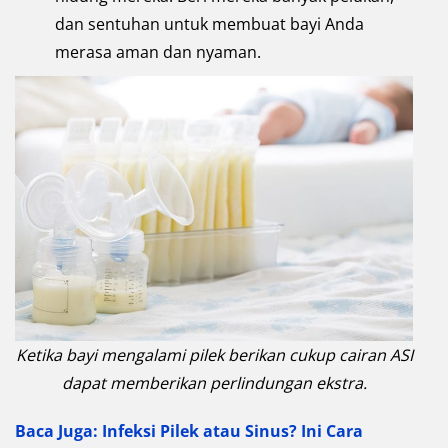
dan sentuhan untuk membuat bayi Anda
merasa aman dan nyaman.
Ketika bayi mengalami pilek berikan cukup cairan ASI
dapat memberikan perlindungan ekstra.
Baca Juga: Infeksi Pilek atau Sinus? Ini Cara