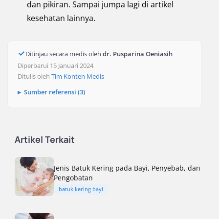
dan pikiran. Sampai jumpa lagi di artikel
kesehatan lainnya.
Ditinjau secara medis oleh
dr. Pusparina Oeniasih
Diperbarui 15 Januari 2024
Ditulis oleh
Tim Konten Medis
Sumber referensi (3)
Artikel Terkait
Jenis Batuk Kering pada Bayi, Penyebab, dan
Pengobatan
batuk kering bayi