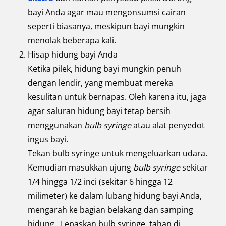
bayi Anda agar mau mengonsumsi cairan
seperti biasanya, meskipun bayi mungkin
menolak beberapa kali.
Hisap hidung bayi Anda
Ketika pilek, hidung bayi mungkin penuh
dengan lendir, yang membuat mereka
kesulitan untuk bernapas. Oleh karena itu, jaga
agar saluran hidung bayi tetap bersih
menggunakan
bulb syringe
atau alat penyedot
ingus bayi.
Tekan bulb syringe untuk mengeluarkan udara.
Kemudian masukkan ujung
bulb syringe
sekitar
1/4 hingga 1/2 inci (sekitar 6 hingga 12
milimeter) ke dalam lubang hidung bayi Anda,
mengarah ke bagian belakang dan samping
hidung. Lepaskan bulb syringe, tahan di