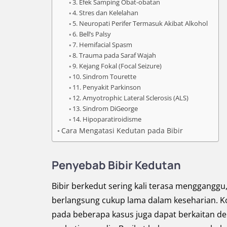
3. Efek Samping Obat-obatan
4. Stres dan Kelelahan
5. Neuropati Perifer Termasuk Akibat Alkohol
6. Bell’s Palsy
7. Hemifacial Spasm
8. Trauma pada Saraf Wajah
9. Kejang Fokal (Focal Seizure)
10. Sindrom Tourette
11. Penyakit Parkinson
12. Amyotrophic Lateral Sclerosis (ALS)
13. Sindrom DiGeorge
14. Hipoparatiroidisme
Cara Mengatasi Kedutan pada Bibir
Penyebab Bibir Kedutan
Bibir berkedut sering kali terasa mengganggu
berlangsung cukup lama dalam keseharian. Kond
pada beberapa kasus juga dapat berkaitan d