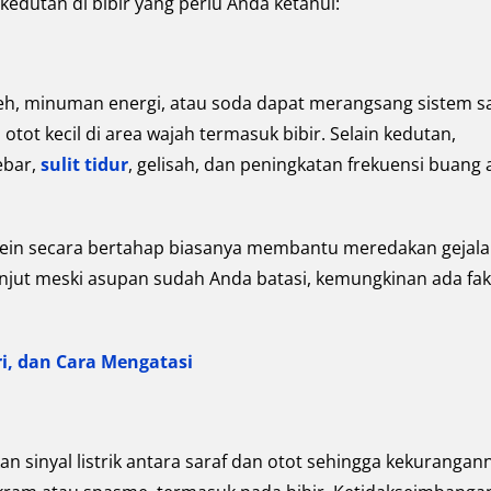
edutan di bibir yang perlu Anda ketahui:
 teh, minuman energi, atau soda dapat merangsang sistem s
tot kecil di area wajah termasuk bibir. Selain kedutan,
ebar,
sulit tidur
, gelisah, dan peningkatan frekuensi buang a
ein secara bertahap biasanya membantu meredakan gejala
anjut meski asupan sudah Anda batasi, kemungkinan ada fak
iri, dan Cara Mengatasi
 sinyal listrik antara saraf dan otot sehingga kekurangan