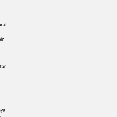
araf
ir
tor
nya