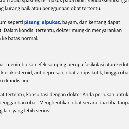
am atau spasme, termasuk pada bibir. Ketidakseimbanga
yang kurang baik atau penggunaan obat tertentu.
um seperti
pisang
,
alpukat
, bayam, dan kentang dapat
t. Dalam kondisi tertentu, dokter mungkin menyarankan
 ke batas normal.
t menimbulkan efek samping berupa fasikulasi atau kedu
i kortikosteroid, antidepresan, obat antipsikotik, hingga oba
 kondisi ini.
t tertentu, konsultasi dengan dokter Anda perlukan untuk
nggantian obat. Menghentikan obat secara tiba-tiba tanp
ain yang lebih serius.