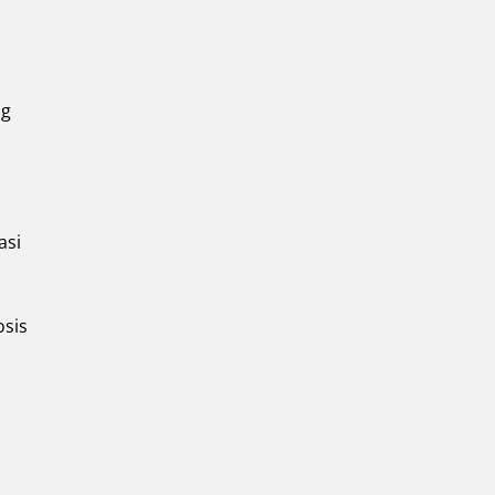
ng
asi
osis