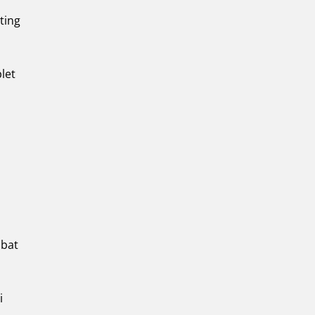
ting
let
ibat
i