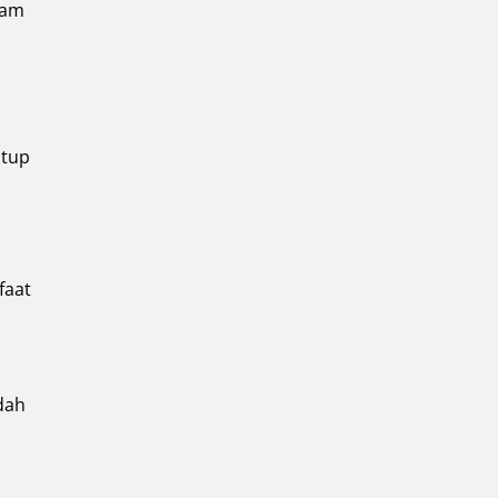
lam
utup
faat
dah