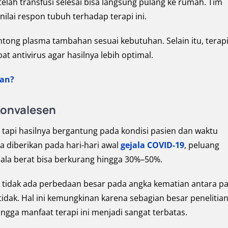
elah transfusi selesai bisa langsung pulang ke rumah. Tim
lai respon tubuh terhadap terapi ini.
ng plasma tambahan sesuai kebutuhan. Selain itu, terapi 
t antivirus agar hasilnya lebih optimal.
kan?
Konvalesen
, tapi hasilnya bergantung pada kondisi pasien dan waktu
a diberikan pada hari-hari awal
gejala COVID-19
, peluang
ejala berat bisa berkurang hingga 30%–50%.
tidak ada perbedaan besar pada angka kematian antara pa
dak. Hal ini kemungkinan karena sebagian besar penelitia
ngga manfaat terapi ini menjadi sangat terbatas.