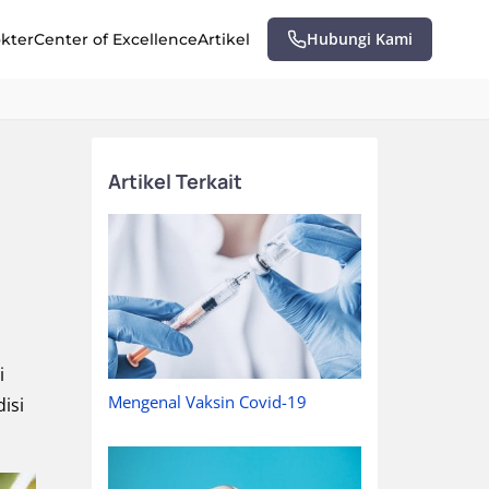
Hubungi Kami
okter
Center of Excellence
Artikel
Artikel Terkait
i
Mengenal Vaksin Covid-19
isi