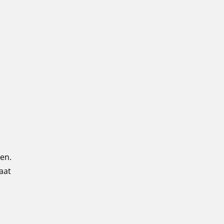
en.
aat