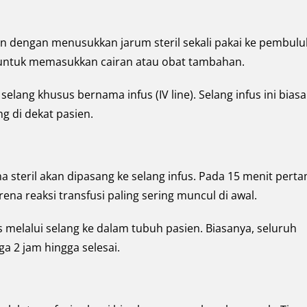
n dengan menusukkan jarum steril sekali pakai ke pembulu
t untuk memasukkan cairan atau obat tambahan.
elang khusus bernama infus (IV line). Selang infus ini bias
g di dekat pasien.
a steril akan dipasang ke selang infus. Pada 15 menit perta
ena reaksi transfusi paling sering muncul di awal.
 melalui selang ke dalam tubuh pasien. Biasanya, seluruh
a 2 jam hingga selesai.