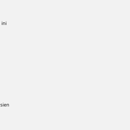
ini
sien
n