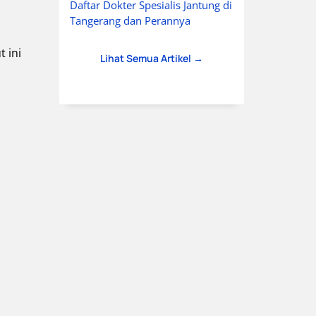
Daftar Dokter Spesialis Jantung di
Tangerang dan Perannya
t ini
Lihat Semua Artikel →