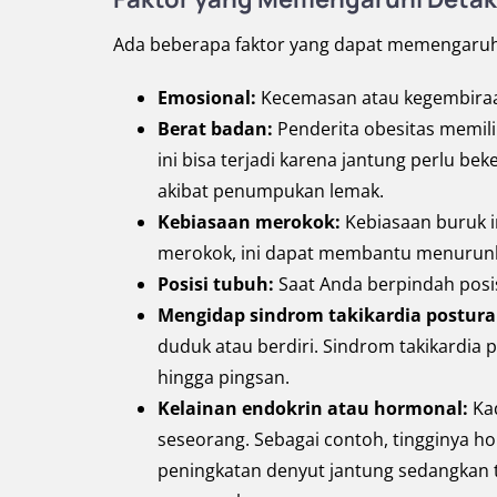
Ada beberapa faktor yang dapat memengaruhi 
Emosional:
Kecemasan atau kegembiraa
Berat badan:
Penderita obesitas memilik
ini bisa terjadi karena jantung perlu be
akibat penumpukan lemak.
Kebiasaan merokok:
Kebiasaan buruk in
merokok, ini dapat membantu menurun
Posisi tubuh:
Saat Anda berpindah posis
Mengidap sindrom takikardia postura
duduk atau berdiri. Sindrom takikardia 
hingga pingsan.
Kelainan endokrin atau hormonal:
Ka
seseorang. Sebagai contoh, tingginya h
peningkatan denyut jantung sedangkan te