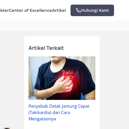
Hubungi Kami
okter
Center of Excellence
Artikel
Artikel Terkait
Penyebab Detak Jantung Cepat
,
(Takikardia) dan Cara
Mengatasinya