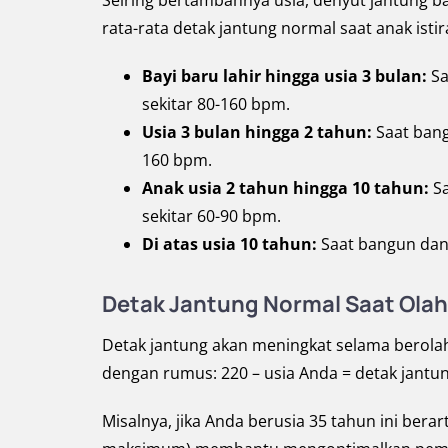
Seiring bertambahnya usia, denyut jantung ba
rata-rata detak jantung normal saat anak istir
Bayi baru lahir hingga usia 3 bulan:
Sa
sekitar 80-160 bpm.
Usia 3 bulan hingga 2 tahun:
Saat bang
160 bpm.
Anak usia 2 tahun hingga 10 tahun:
S
sekitar 60-90 bpm.
Di atas usia 10 tahun:
Saat bangun dan 
Detak Jantung Normal Saat Ola
Detak jantung akan meningkat selama berol
dengan rumus: 220 – usia Anda = detak jant
Misalnya, jika Anda berusia 35 tahun ini bera