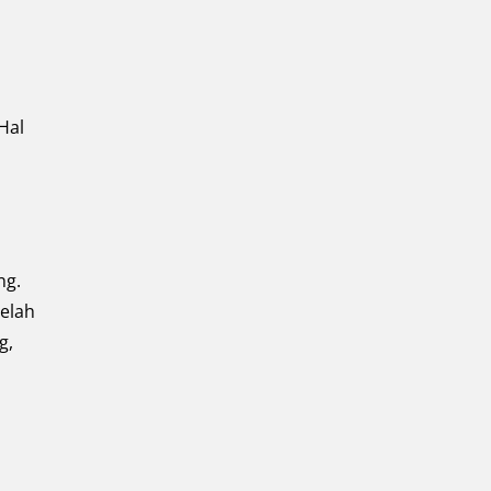
Hal
ng.
elah
g,