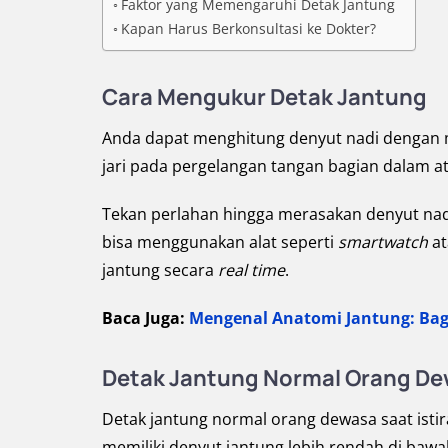
Faktor yang Memengaruhi Detak Jantung
Kapan Harus Berkonsultasi ke Dokter?
Cara Mengukur Detak Jantung
Anda dapat menghitung denyut nadi dengan me
jari pada pergelangan tangan bagian dalam a
Tekan perlahan hingga merasakan denyut nadi
bisa menggunakan alat seperti
smartwatch
at
jantung secara
real time
.
Baca Juga:
Mengenal Anatomi Jantung: Bag
Detak Jantung Normal Orang D
Detak jantung normal orang dewasa saat isti
memiliki denyut jantung lebih rendah di baw