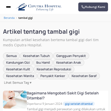
Hubungi Kami
Beranda
›
tambal gigi
Artikel tentang tambal gigi
Kumpulan artikel kesehatan bertema tambal gigi dari tim
medis Ciputra Hospital.
Semua
Kesehatan Tubuh
Gangguan Penyakit
Kandungan Gizi
Ibu Hamil
Kesehatan Anak
Kesehatan Kulit
Kesehatan Reproduksi
Kesehatan Wanita
Penyakit Kanker
Kesehatan Saraf
Lihat Semua Tag
▼
Bagaimana Mengobati Sakit Gigi Setelah
Ditambal?
Diperbarui 9 Januari 2024
gigi setelah ditambal
·
Tambal gigi menjadi perawatan yang dilakukan untuk