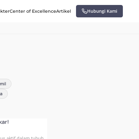
Hubungi Kami
okter
Center of Excellence
Artikel
.
mil
ta
kar!
us aktif dalam tubuh.