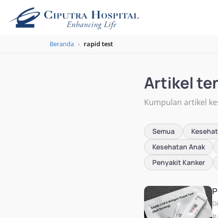
Beranda
›
rapid test
Artikel te
Kumpulan artikel ke
Semua
Keseha
Kesehatan Anak
Penyakit Kanker
P
D
R