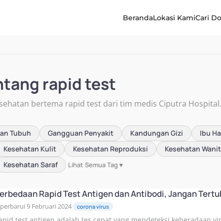
Beranda
Lokasi Kami
Cari D
ntang rapid test
sehatan bertema rapid test dari tim medis Ciputra Hospital
tan Tubuh
Gangguan Penyakit
Kandungan Gizi
Ibu Ha
Kesehatan Kulit
Kesehatan Reproduksi
Kesehatan Wani
Kesehatan Saraf
Lihat Semua Tag
▼
erbedaan Rapid Test Antigen dan Antibodi, Jangan Tertu
iperbarui 9 Februari 2024
corona virus
·
apid test antigen adalah tes cepat yang mendeteksi keberadaan vir