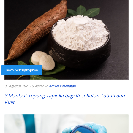
Baca Selengkapnya
05 Agustus 2026
By Asifah
in
Artikel Kesehatan
8 Manfaat Tepung Tapioka bagi Kesehatan Tubuh dan
Kulit