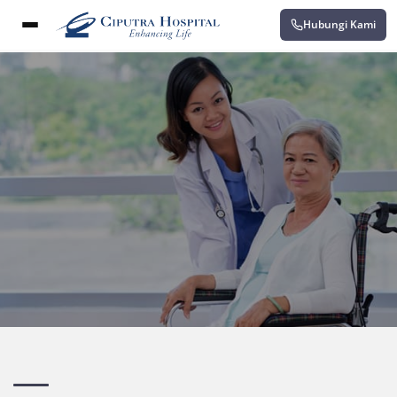
Hubungi Kami
Beranda
›
Citra Raya Tangerang
›
Hemodialisis: Ciputra Hospital CitraRaya Mene