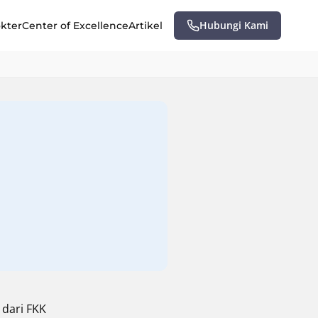
Hubungi Kami
okter
Center of Excellence
Artikel
 dari FKK