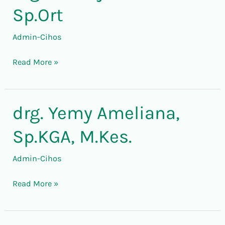
Shirley
Sp.Ort
Gautama,
Sp.Ort
Admin-Cihos
Read More »
drg. Yemy Ameliana,
drg.
Yemy
Sp.KGA, M.Kes.
Ameliana,
Sp.KGA,
Admin-Cihos
M.Kes.
Read More »