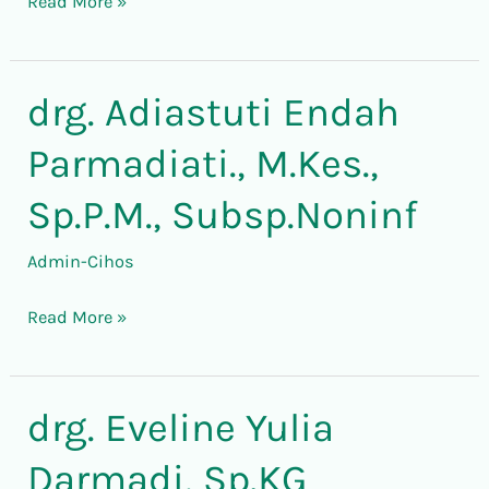
Read More »
drg. Adiastuti Endah
drg.
Adiastuti
Parmadiati., M.Kes.,
Endah
Parmadiati.,
Sp.P.M., Subsp.Noninf
M.Kes.,
Admin-Cihos
Sp.P.M.,
Subsp.Noninf
Read More »
drg. Eveline Yulia
drg.
Eveline
Darmadi, Sp.KG
Yulia