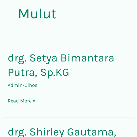
Mulut
drg. Setya Bimantara
drg.
Setya
Putra, Sp.KG
Bimantara
Putra,
Admin-Cihos
Sp.KG
Read More »
drg. Shirley Gautama,
drg.