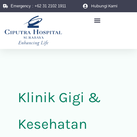
Skip
Emergency : +62 31 2102 1911
Hubungi Kami
to
content
Center Of Excellences
Klinik Gigi &
Kesehatan