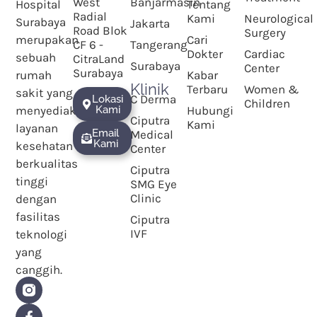
West
Banjarmasin
Hospital
Tentang
Radial
Kami
Neurological
Surabaya
Jakarta
Road Blok
Surgery
merupakan
Cari
CF 6 -
Tangerang
Dokter
Cardiac
sebuah
CitraLand
Surabaya
Center
Surabaya
rumah
Kabar
Klinik
Terbaru
Women &
sakit yang
C Derma
Lokasi
Children
menyediakan
Kami
Hubungi
Ciputra
Kami
layanan
Email
Medical
Kami
kesehatan
Center
berkualitas
Ciputra
tinggi
SMG Eye
Clinic
dengan
fasilitas
Ciputra
IVF
teknologi
yang
canggih.
F
Y
a
o