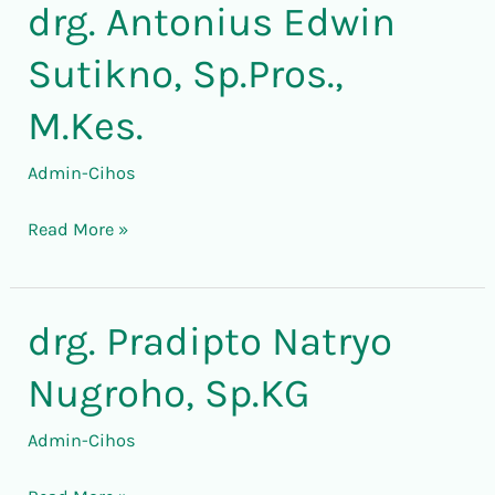
drg. Antonius Edwin
drg.
Antonius
Sutikno, Sp.Pros.,
Edwin
Sutikno,
M.Kes.
Sp.Pros.,
Admin-Cihos
M.Kes.
Read More »
drg. Pradipto Natryo
drg.
Pradipto
Nugroho, Sp.KG
Natryo
Nugroho,
Admin-Cihos
Sp.KG