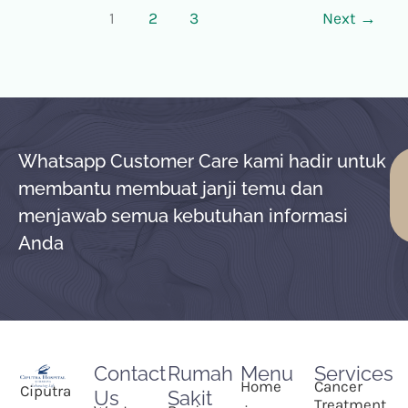
1
2
3
Next
→
Whatsapp Customer Care kami hadir untuk
membantu membuat janji temu dan
menjawab semua kebutuhan informasi
Anda
Contact
Rumah
Menu
Services
Home
Cancer
Ciputra
Us
Sakit
Treatment