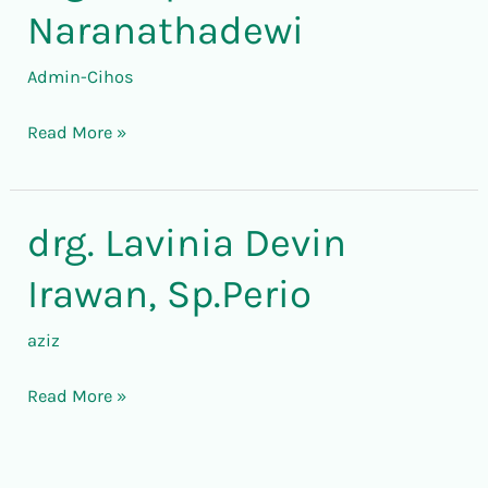
Stephanie
Naranathadewi
Naranathadewi
Admin-Cihos
Read More »
drg. Lavinia Devin
drg.
Lavinia
Irawan, Sp.Perio
Devin
Irawan,
aziz
Sp.Perio
Read More »