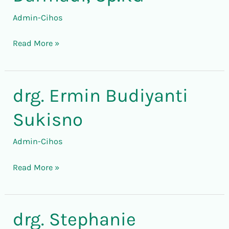
Darmadi,
Admin-Cihos
Sp.KG
Read More »
drg. Ermin Budiyanti
drg.
Ermin
Sukisno
Budiyanti
Sukisno
Admin-Cihos
Read More »
drg. Stephanie
drg.