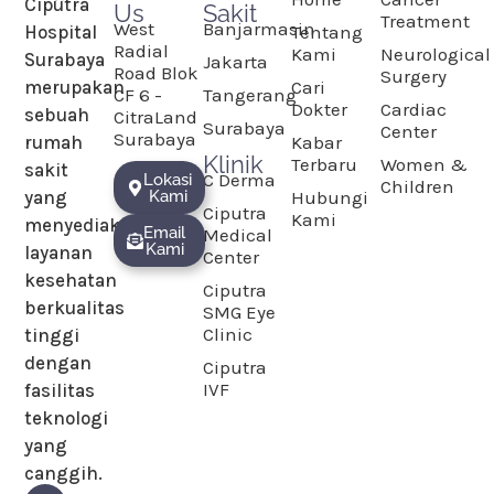
Ciputra
Us
Sakit
Treatment
West
Banjarmasin
Hospital
Tentang
Radial
Kami
Neurological
Surabaya
Jakarta
Road Blok
Surgery
merupakan
Cari
CF 6 -
Tangerang
Dokter
Cardiac
sebuah
CitraLand
Surabaya
Center
Surabaya
rumah
Kabar
Klinik
Terbaru
Women &
sakit
C Derma
Lokasi
Children
yang
Kami
Hubungi
Ciputra
Kami
menyediakan
Email
Medical
Kami
layanan
Center
kesehatan
Ciputra
berkualitas
SMG Eye
Clinic
tinggi
dengan
Ciputra
IVF
fasilitas
teknologi
yang
canggih.