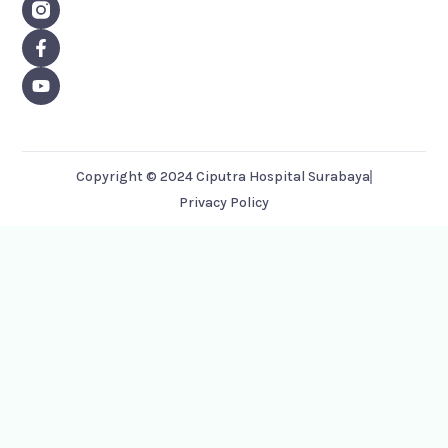
F
Y
a
o
c
u
e
t
b
u
o
b
o
e
k
-
Copyright © 2024 Ciputra Hospital Surabaya
f
Privacy Policy