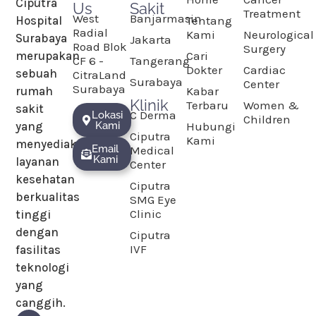
Ciputra
Us
Sakit
Treatment
West
Banjarmasin
Hospital
Tentang
Radial
Kami
Neurological
Surabaya
Jakarta
Road Blok
Surgery
merupakan
Cari
CF 6 -
Tangerang
Dokter
Cardiac
sebuah
CitraLand
Surabaya
Center
Surabaya
rumah
Kabar
Klinik
Terbaru
Women &
sakit
C Derma
Lokasi
Children
yang
Kami
Hubungi
Ciputra
Kami
menyediakan
Email
Medical
Kami
layanan
Center
kesehatan
Ciputra
berkualitas
SMG Eye
Clinic
tinggi
dengan
Ciputra
IVF
fasilitas
teknologi
yang
canggih.