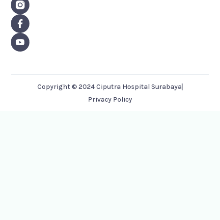
F
Y
a
o
c
u
e
t
b
u
o
b
o
e
k
-
Copyright © 2024 Ciputra Hospital Surabaya
f
Privacy Policy